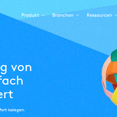
Header
Produkt
Branchen
Ressourcen
main
nav
g von
fach
ert
ort loslegen.