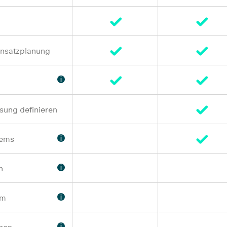
Einsatzplanung
ssung definieren
tems
n
em