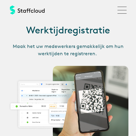
Overslaan
en
naar
de
Werktijdregistratie
inhoud
gaan
Maak het uw medewerkers gemakkelijk om hun
werktijden te registreren.