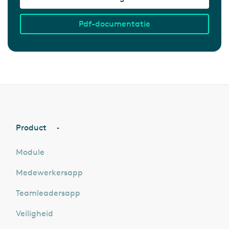
Pdf-documentatie
Product
Module
Medewerkersapp
Teamleadersapp
Veiligheid